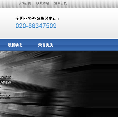
设为首页
收藏本站
返回首页
最新动态
荣誉资质